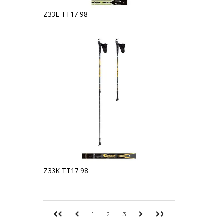
Z33L TT17 98
Z33K TT17 98
1
2
3