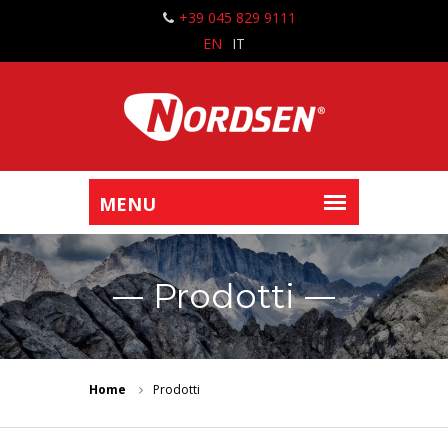
+39 045 829 9111
EN
IT
Prodotti
Home
Prodotti