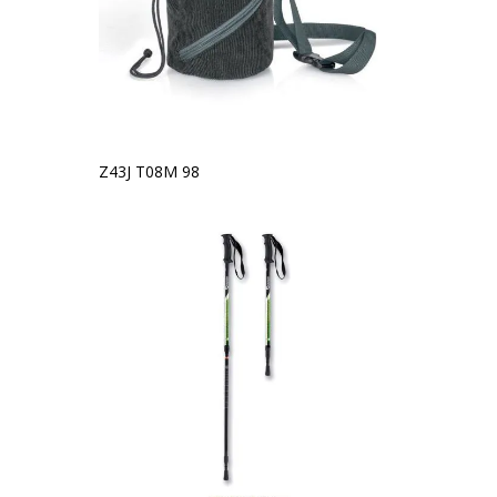
Z43J T08M 98