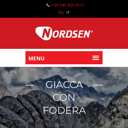
+39 045 829 9111
EN
IT
GIACCA
CON
FODERA