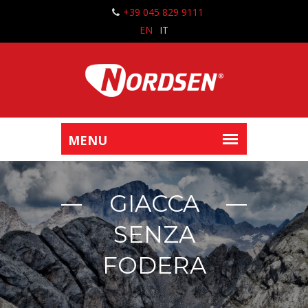
+39 045 829 9111
EN
IT
GIACCA
SENZA
FODERA