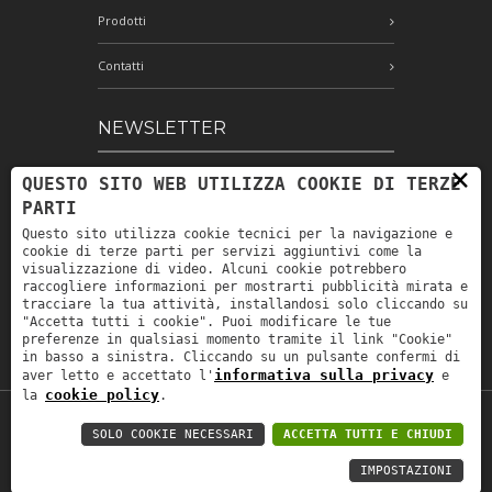
Prodotti
Contatti
NEWSLETTER
×
QUESTO SITO WEB UTILIZZA COOKIE DI TERZE
Iscriviti alla nostra newsletter e rimani
PARTI
aggiornato
Questo sito utilizza cookie tecnici per la navigazione e
cookie di terze parti per servizi aggiuntivi come la
visualizzazione di video. Alcuni cookie potrebbero
raccogliere informazioni per mostrarti pubblicità mirata e
Ho letto e accetto le condizioni
tracciare la tua attività, installandosi solo cliccando su
indicate nell'informativa sulla privacy *
"Accetta tutti i cookie". Puoi modificare le tue
preferenze in qualsiasi momento tramite il link "Cookie"
in basso a sinistra. Cliccando su un pulsante confermi di
informativa sulla privacy
aver letto e accettato l'
e
cookie policy
la
.
P.IVA: IT00880690235 -
Privacy policy
-
SOLO COOKIE NECESSARI
ACCETTA TUTTI E CHIUDI
Privacy policy B2B
-
Area riservata
IMPOSTAZIONI