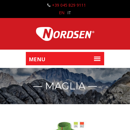
+39 045 829 9111
EN
IT
MAGLIA