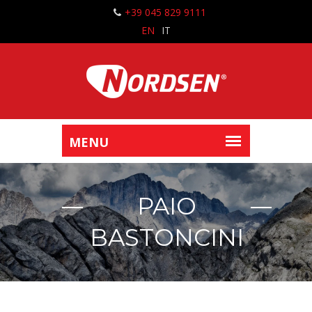
+39 045 829 9111
EN
IT
PAIO
BASTONCINI