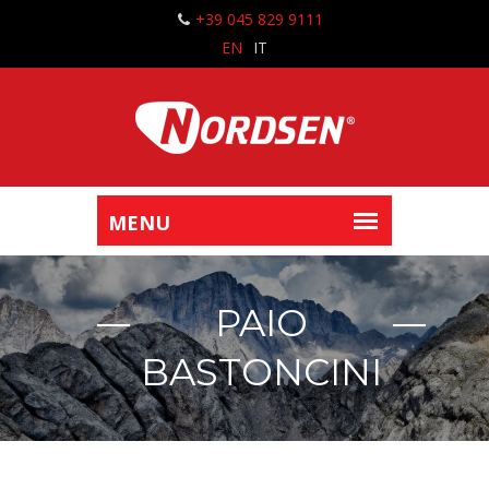
+39 045 829 9111
EN
IT
PAIO
BASTONCINI