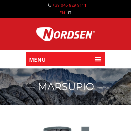
+39 045 829 9111
EN
IT
MARSUPIO