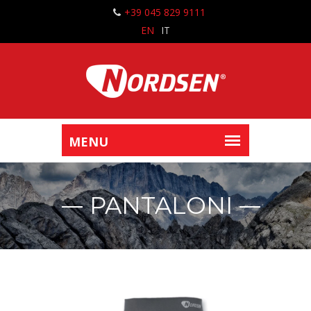
+39 045 829 9111
EN
IT
PANTALONI