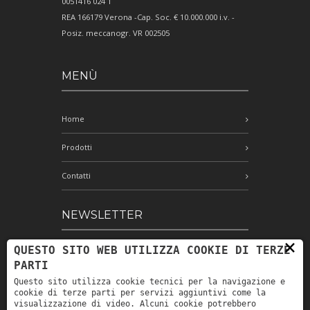
0051416 024 1
REA 166179 Verona -Cap. Soc. € 10.000.000 i.v. -
Posiz. meccanogr. VR 002505
MENÙ
Home
Prodotti
Contatti
NEWSLETTER
×
QUESTO SITO WEB UTILIZZA COOKIE DI TERZE
Iscriviti alla nostra newsletter e rimani
PARTI
aggiornato
Questo sito utilizza cookie tecnici per la navigazione e
cookie di terze parti per servizi aggiuntivi come la
visualizzazione di video. Alcuni cookie potrebbero