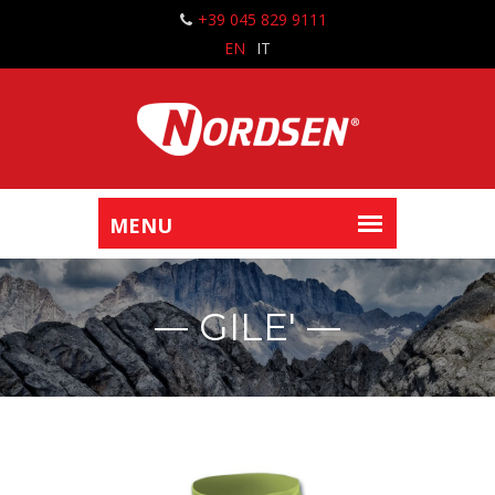
+39 045 829 9111
EN
IT
GILE'