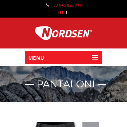
+39 045 829 9111
EN
IT
PANTALONI