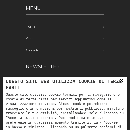
MENÙ
Home
Prodotti
Contatti
NEWSLETTER
×
QUESTO SITO WEB UTILIZZA COOKIE DI TERZE
Iscriviti alla nostra newsletter e rimani
PARTI
aggiornato
Questo sito utilizza cookie tecnici per la navigazione e
cookie di terze parti per servizi aggiuntivi come la
visualizzazione di video. Alcuni cookie potrebbero
raccogliere informazioni per mostrarti pubblicità mirata e
Ho letto e accetto le condizioni
tracciare la tua attività, installandosi solo cliccando su
indicate nell'informativa sulla privacy *
"Accetta tutti i cookie". Puoi modificare le tue
preferenze in qualsiasi momento tramite il link "Cookie"
in basso a sinistra. Cliccando su un pulsante confermi di