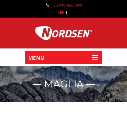
+39 045 829 9111
EN
IT
MAGLIA