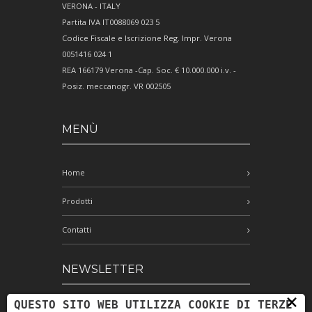
VERONA - ITALY
Partita IVA IT0088069 023 5
Codice Fiscale e Iscrizione Reg. Impr. Verona
0051416 024 1
REA 166179 Verona -Cap. Soc. € 10.000.000 i.v. -
Posiz. meccanogr. VR 002505
MENÙ
Home
Prodotti
Contatti
NEWSLETTER
×
QUESTO SITO WEB UTILIZZA COOKIE DI TERZE
Iscriviti alla nostra newsletter e rimani