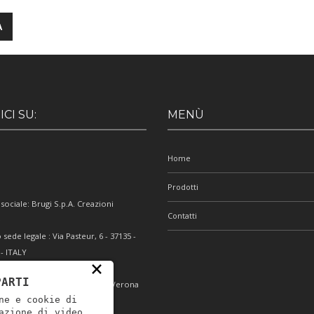
CI SU:
MENÙ
Home
Prodotti
sociale: Brugi S.p.A. Creazioni
Contatti
e
 sede legale : Via Pasteur, 6 - 37135 -
- ITALY
×
IVA IT0088069 023 5
PARTI
iscale e Iscrizione Reg. Impr. Verona
ne e cookie di
024 1
azione di video.