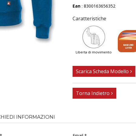
Ean
: 8300163656352
Caratteristiche
liberta di movimento
Scarica Scheda Modello
Torna Indietro
CHIEDI INFORMAZIONI
*
Email *