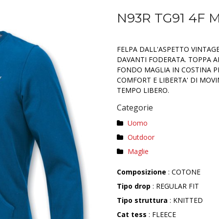
N93R TG91 4F 
FELPA DALL'ASPETTO VINTAGE
DAVANTI FODERATA. TOPPA A
FONDO MAGLIA IN COSTINA P
COMFORT E LIBERTA' DI MOVI
TEMPO LIBERO.
Categorie
Uomo
Outdoor
Maglie
Composizione
: COTONE
Tipo drop
: REGULAR FIT
Tipo struttura
: KNITTED
Cat tess
: FLEECE