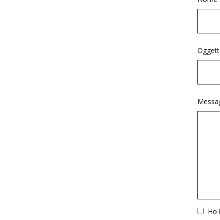
Oggett
Messag
Vuoto
Ho l