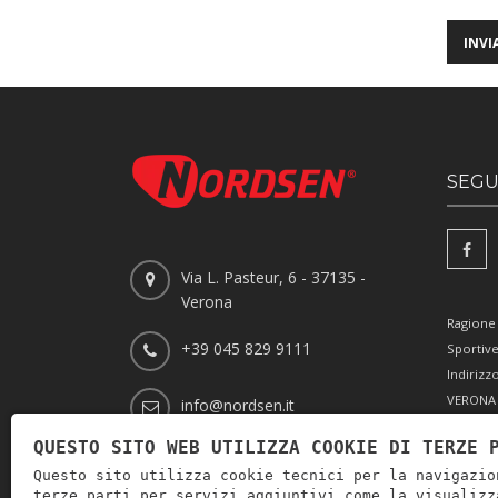
SEGUI
Via L. Pasteur, 6 - 37135 -
Verona
Ragione 
+39 045 829 9111
Sportiv
Indirizzo
VERONA 
info@nordsen.it
Partita 
QUESTO SITO WEB UTILIZZA COOKIE DI TERZE 
Codice F
Questo sito utilizza cookie tecnici per la navigazio
0051416 
terze parti per servizi aggiuntivi come la visualizz