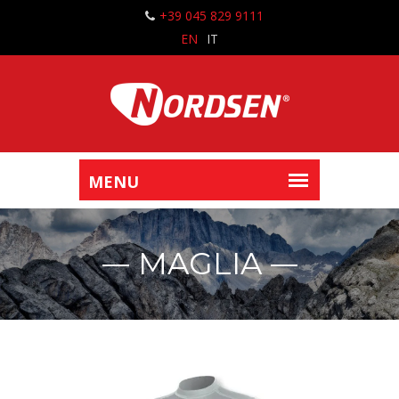
+39 045 829 9111
EN
IT
MAGLIA