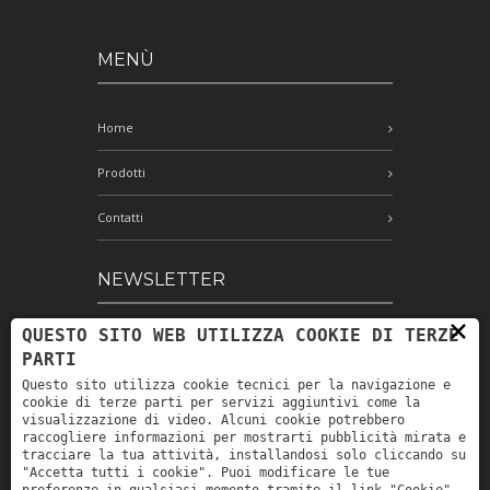
MENÙ
Home
Prodotti
Contatti
NEWSLETTER
×
QUESTO SITO WEB UTILIZZA COOKIE DI TERZE
Iscriviti alla nostra newsletter e rimani
PARTI
aggiornato
Questo sito utilizza cookie tecnici per la navigazione e
cookie di terze parti per servizi aggiuntivi come la
visualizzazione di video. Alcuni cookie potrebbero
raccogliere informazioni per mostrarti pubblicità mirata e
Ho letto e accetto le condizioni
tracciare la tua attività, installandosi solo cliccando su
indicate nell'informativa sulla privacy *
"Accetta tutti i cookie". Puoi modificare le tue