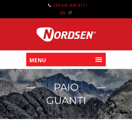
+39 045 829 9111
EN
IT
PAIO
GUANTI