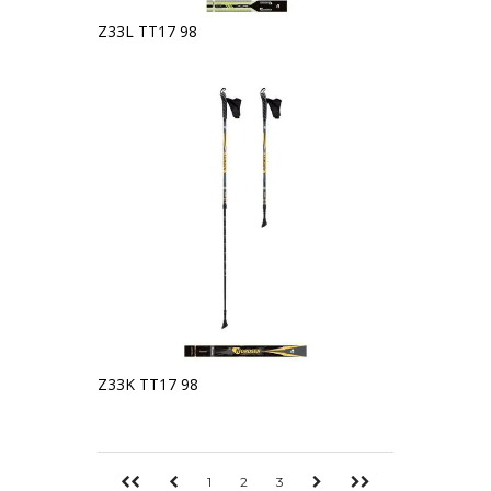
Z33L TT17 98
Z33K TT17 98
1
2
3