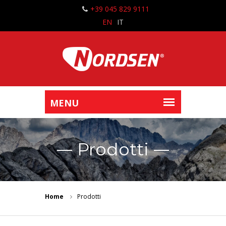
+39 045 829 9111
EN
IT
Prodotti
Home
Prodotti