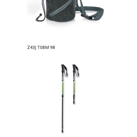
Z43J T08M 98