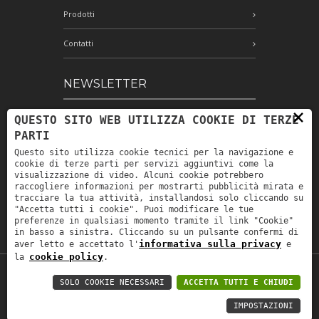
Prodotti
Contatti
NEWSLETTER
×
QUESTO SITO WEB UTILIZZA COOKIE DI TERZE
Iscriviti alla nostra newsletter e rimani
PARTI
aggiornato
Questo sito utilizza cookie tecnici per la navigazione e
cookie di terze parti per servizi aggiuntivi come la
visualizzazione di video. Alcuni cookie potrebbero
raccogliere informazioni per mostrarti pubblicità mirata e
Ho letto e accetto le condizioni
tracciare la tua attività, installandosi solo cliccando su
indicate nell'informativa sulla privacy *
"Accetta tutti i cookie". Puoi modificare le tue
preferenze in qualsiasi momento tramite il link "Cookie"
in basso a sinistra. Cliccando su un pulsante confermi di
informativa sulla privacy
aver letto e accettato l'
e
cookie policy
la
.
P.IVA: IT00880690235 -
Privacy policy
-
SOLO COOKIE NECESSARI
ACCETTA TUTTI E CHIUDI
Privacy policy B2B
-
Area riservata
IMPOSTAZIONI