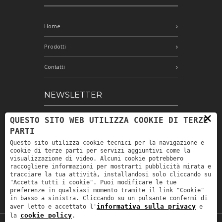
Home
Prodotti
Contatti
NEWSLETTER
×
QUESTO SITO WEB UTILIZZA COOKIE DI TERZE
Iscriviti alla nostra newsletter e rimani
PARTI
aggiornato
Questo sito utilizza cookie tecnici per la navigazione e
cookie di terze parti per servizi aggiuntivi come la
visualizzazione di video. Alcuni cookie potrebbero
raccogliere informazioni per mostrarti pubblicità mirata e
Ho letto e accetto le condizioni
tracciare la tua attività, installandosi solo cliccando su
indicate nell'informativa sulla privacy *
"Accetta tutti i cookie". Puoi modificare le tue
preferenze in qualsiasi momento tramite il link "Cookie"
in basso a sinistra. Cliccando su un pulsante confermi di
informativa sulla privacy
aver letto e accettato l'
e
cookie policy
la
.