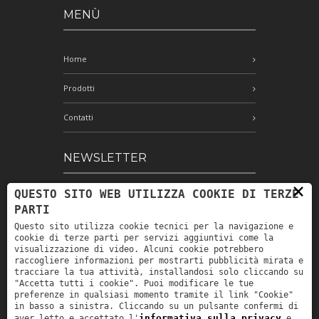
MENÙ
Home
Prodotti
Contatti
NEWSLETTER
×
QUESTO SITO WEB UTILIZZA COOKIE DI TERZE
Iscriviti alla nostra newsletter e rimani
PARTI
aggiornato
Questo sito utilizza cookie tecnici per la navigazione e
cookie di terze parti per servizi aggiuntivi come la
visualizzazione di video. Alcuni cookie potrebbero
raccogliere informazioni per mostrarti pubblicità mirata e
Ho letto e accetto le condizioni
tracciare la tua attività, installandosi solo cliccando su
indicate nell'informativa sulla privacy *
"Accetta tutti i cookie". Puoi modificare le tue
preferenze in qualsiasi momento tramite il link "Cookie"
in basso a sinistra. Cliccando su un pulsante confermi di
informativa sulla privacy
aver letto e accettato l'
e