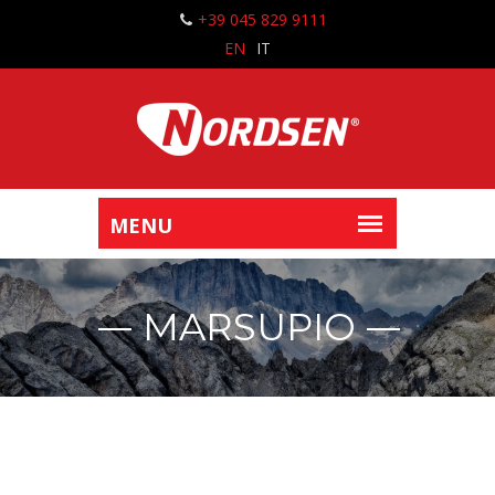
+39 045 829 9111
EN
IT
MARSUPIO